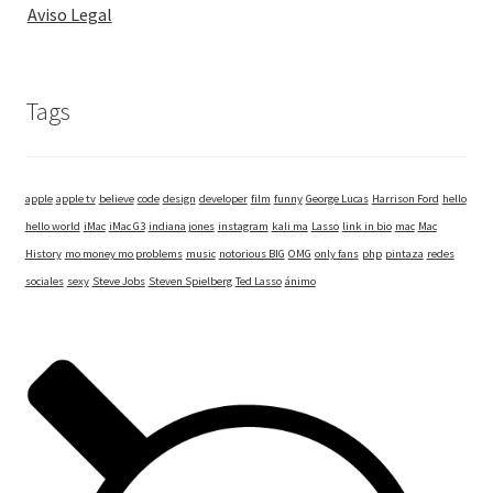
Aviso Legal
Tags
apple
apple tv
believe
code
design
developer
film
funny
George Lucas
Harrison Ford
hello
hello world
iMac
iMac G3
indiana jones
instagram
kali ma
Lasso
link in bio
mac
Mac
History
mo money mo problems
music
notorious BIG
OMG
only fans
php
pintaza
redes
sociales
sexy
Steve Jobs
Steven Spielberg
Ted Lasso
ánimo