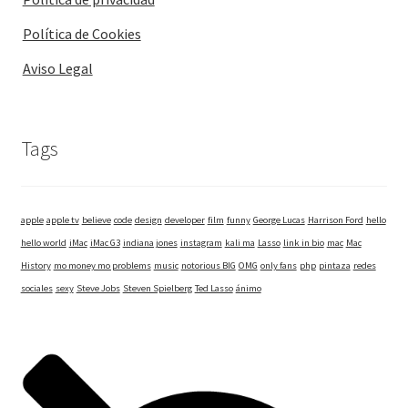
Política de Cookies
Aviso Legal
Tags
apple
apple tv
believe
code
design
developer
film
funny
George Lucas
Harrison Ford
hello
hello world
iMac
iMac G3
indiana jones
instagram
kali ma
Lasso
link in bio
mac
Mac
History
mo money mo problems
music
notorious BIG
OMG
only fans
php
pintaza
redes
sociales
sexy
Steve Jobs
Steven Spielberg
Ted Lasso
ánimo