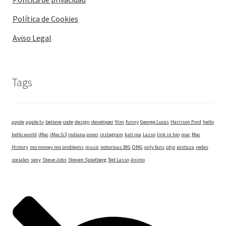
Política de Cookies
Aviso Legal
Tags
apple
apple tv
believe
code
design
developer
film
funny
George Lucas
Harrison Ford
hello
hello world
iMac
iMac G3
indiana jones
instagram
kali ma
Lasso
link in bio
mac
Mac
History
mo money mo problems
music
notorious BIG
OMG
only fans
php
pintaza
redes
sociales
sexy
Steve Jobs
Steven Spielberg
Ted Lasso
ánimo